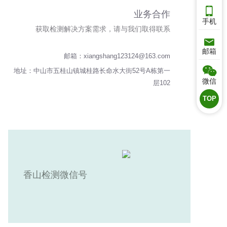

业务合作
陈先生：
手机
获取检测解决方案需求，请与我们取得联系

xiang
邮箱
邮箱：xiangshang123124@163.com

地址：中山市五桂山镇城桂路长命水大街52号A栋第一
微信
层102
TOP
香山检测微信号