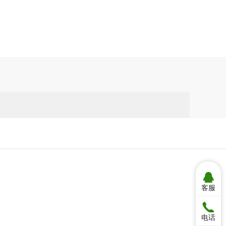

QQ：3
客服

何小姐：
电话